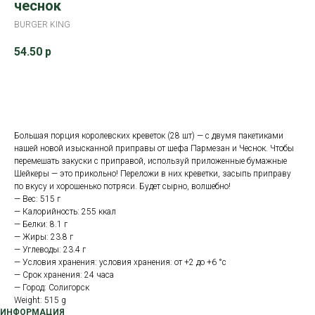
чеснок
BURGER KING
54.50
р
В корзину
Большая порция королевских креветок (28 шт) — с двумя пакетиками
нашей новой изысканной приправы от шефа Пармезан и Чеснок. Чтобы
перемешать закуски с приправой, используй приложенные бумажные
Шейкеры — это прикольно! Переложи в них креветки, засыпь приправу
по вкусу и хорошенько потряси. Будет сырно, волшебно!
— Вес: 515 г
— Калорийность: 255 ккал
— Белки: 8.1 г
— Жиры: 23.8 г
— Углеводы: 23.4 г
— Условия хранения: условия хранения: от +2 до +6 °с
— Срок хранения: 24 часа
— Город: Солигорск
Weight: 515 g
ИНФОРМАЦИЯ