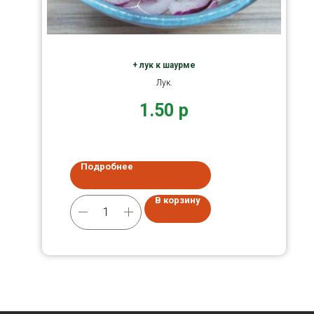
+ лук к шаурме
Лук.
1.50
р
Подробнее
В корзину