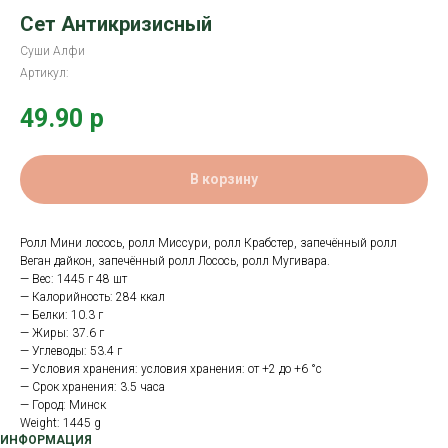
Сет Антикризисный
Суши Алфи
Артикул:
49.90
р
В корзину
Ролл Мини лосось, ролл Миссури, ролл Крабстер, запечённый ролл
Веган дайкон, запечённый ролл Лосось, ролл Мугивара.
— Вес: 1445 г 48 шт
— Калорийность: 284 ккал
— Белки: 10.3 г
— Жиры: 37.6 г
— Углеводы: 53.4 г
— Условия хранения: условия хранения: от +2 до +6 °с
— Срок хранения: 3.5 часа
— Город: Минск
Weight: 1445 g
ИНФОРМАЦИЯ