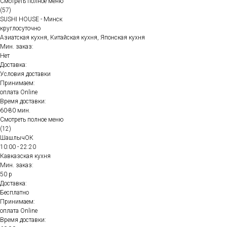
Смотреть полное меню
(57)
SUSHI HOUSE - Минск
круглосуточно
Азиатская кухня, Китайская кухня, Японская кухня
Мин. заказ:
Нет
Доставка:
Условия доставки
Принимаем:
оплата Online
Время доставки:
60-80 мин.
Смотреть полное меню
(12)
ШашлычОК
10:00 - 22:20
Кавказская кухня
Мин. заказ:
50 р
Доставка:
Бесплатно
Принимаем:
оплата Online
Время доставки: