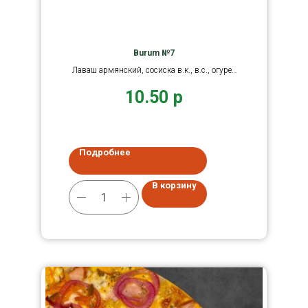
Burum №7
Лаваш армянский, сосиска в.к., в.с., огурец
маринованный
10.50
р
Подробнее
В корзину