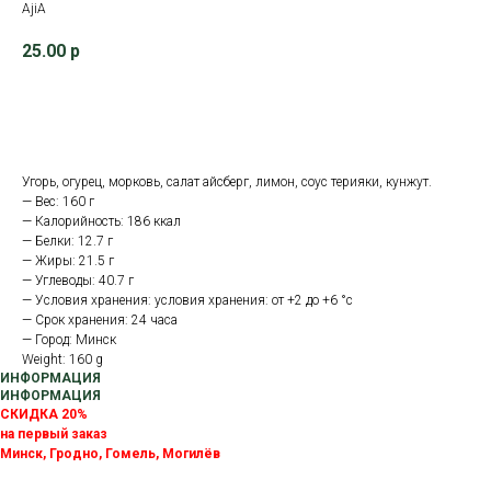
AjiA
25.00
р
В корзину
Угорь, огурец, морковь, салат айсберг, лимон, соус терияки, кунжут.
— Вес: 160 г
— Калорийность: 186 ккал
— Белки: 12.7 г
— Жиры: 21.5 г
— Углеводы: 40.7 г
— Условия хранения: условия хранения: от +2 до +6 °с
— Срок хранения: 24 часа
— Город: Минск
Weight: 160 g
ИНФОРМАЦИЯ
ИНФОРМАЦИЯ
СКИДКА 20%
на первый заказ
Минск, Гродно, Гомель, Могилёв