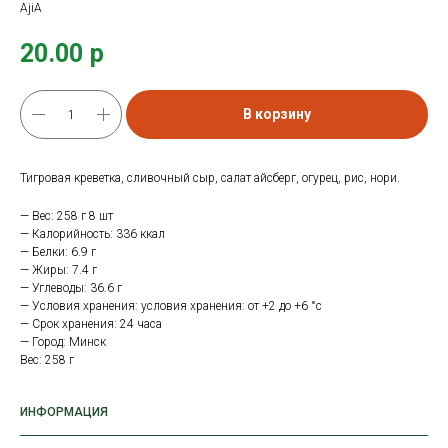
AjiA
20.00
р
В корзину
Тигровая креветка, сливочный сыр, салат айсберг, огурец, рис, нори.
— Вес: 258 г 8 шт
— Калорийность: 336 ккал
— Белки: 6.9 г
— Жиры: 7.4 г
— Углеводы: 36.6 г
— Условия хранения: условия хранения: от +2 до +6 °с
— Срок хранения: 24 часа
— Город: Минск
Вес: 258 г
ИНФОРМАЦИЯ