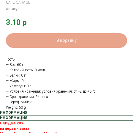
CAFE GARAGE
Артикул:
3.10
р
В корзину
Тосты.
— Вес: 60 г
— Калорийность: 0 ккал
— Белки: 0 г
— Жиры: 0 г
— Углеводы: 0 г
— Условия хранения: условия хранения: от +2 до +6 °с
— Срок хранения: 24 часа
— Город: Минск
Weight: 60 g
ИНФОРМАЦИЯ
ИНФОРМАЦИЯ
СКИДКА 20%
на первый заказ