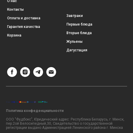
О нас
Контакты
Завтраки
Оплата и доставка
Первые блюда
Гарантия качества
Вторые блюда
Корзина
Жульены
Дегустация
Политика конфеденциальности
ООО "Фудбокс", Юридический адрес: Республика Беларусь, г. Минск,
пер.2ой Велосипедный,30, Свидетельство о государственной
регистрации выдано Администрацией Ленинского района г. Минска