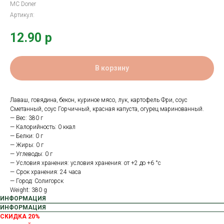
MC Doner
Артикул:
12.90
р
В корзину
Лаваш, говядина, бекон, куриное мясо, лук, картофель Фри, соус
Сметанный, соус Горчичный, красная капуста, огурец маринованный.
— Вес: 380 г
— Калорийность: 0 ккал
— Белки: 0 г
— Жиры: 0 г
— Углеводы: 0 г
— Условия хранения: условия хранения: от +2 до +6 °с
— Срок хранения: 24 часа
— Город: Солигорск
Weight: 380 g
ИНФОРМАЦИЯ
ИНФОРМАЦИЯ
СКИДКА 20%