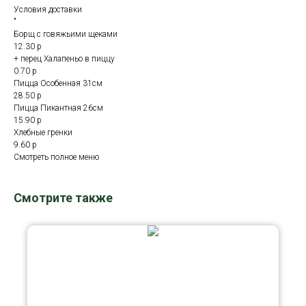
Условия доставки
"
Борщ с говяжьими щеками
12.30 р
+ перец Халапеньо в пиццу
0.70 р
Пицца Особенная 31см
28.50 р
Пицца Пикантная 26см
15.90 р
Хлебные гренки
9.60 р
Смотреть полное меню
Смотрите также