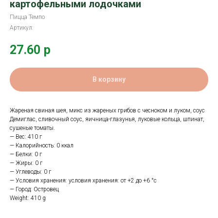
картофельными лодочками
Пицца Темпо
Артикул:
27.60
р
В корзину
Жареная свиная шея, микс из жареных грибов с чесноком и луком, соус
Демиглас, сливочный соус, яичница-глазунья, луковые кольца, шпинат,
сушеные томаты.
— Вес: 410 г
— Калорийность: 0 ккал
— Белки: 0 г
— Жиры: 0 г
— Углеводы: 0 г
— Условия хранения: условия хранения: от +2 до +6 °с
— Город: Островец
Weight: 410 g