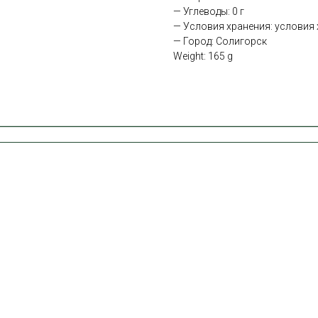
— Углеводы: 0 г
— Условия хранения: условия х
— Город: Солигорск
Weight: 165 g