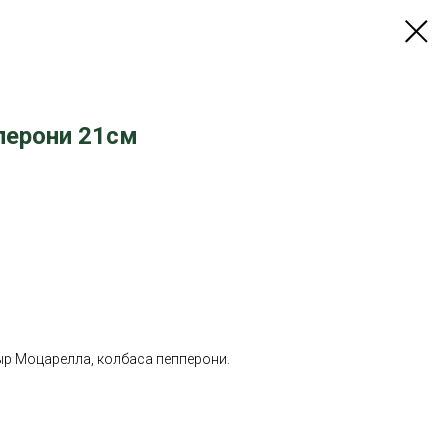
перони 21см
ыр Моцарелла, колбаса пепперони.