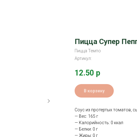
Пицца Супер Пеп
Пицца Темпо
Артикул:
12.50
р
В корзину
Соус из протертых томатов, с
— Вес: 165 г
— Калорийность: 0 ккал
— Белки: 0 г
— Жиры: 0 г