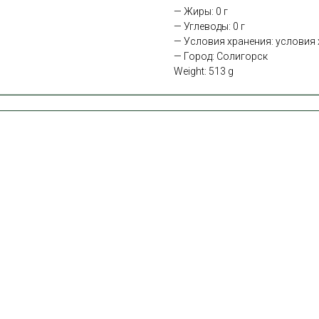
— Жиры: 0 г
— Углеводы: 0 г
— Условия хранения: условия х
— Город: Солигорск
Weight: 513 g