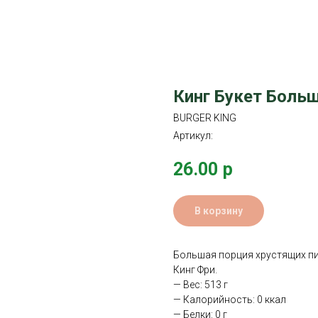
Кинг Букет Боль
BURGER KING
Артикул:
26.00
р
В корзину
Большая порция хрустящих пи
Кинг Фри.
— Вес: 513 г
— Калорийность: 0 ккал
— Белки: 0 г