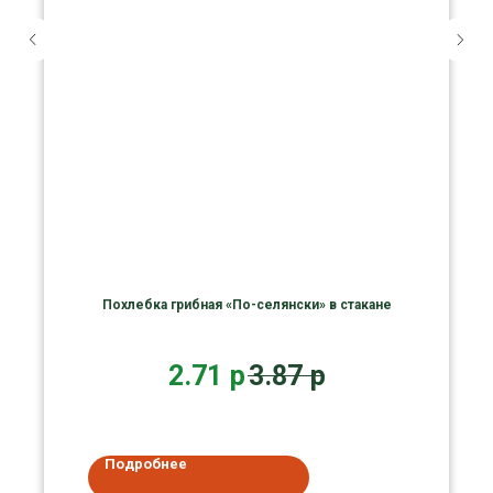
Похлебка грибная «По-селянски» в стакане
2.71
р
3.87
р
Подробнее