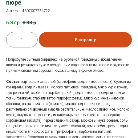
пюре
Артикул:
4607007724722
5.87
р
8.38
р
В корзину
Попробуйте сытный бифштекс из рубленой говядины с добавлением
шпика и репчатого лука с воздушным картофельным пюре и сладковато-
пряным овощным соусом. По-домашнему вкусное блюдо.
Состав:
картофель отварной (картофель, вода питьевая, соль), бульон из
говядины, вода питьевая, молоко питьевое, говядина, мясо кур с кожей,
лук репчатый, стабилизатор белковый (вода питьевая, соединительная
ткань говяжья, стабилизатор пирофосфаты), мясо кур механической
обвалки, паста томатная (томаты), масло подсолнечное, спред
растительно-сливочный (масла растительные, масло сливочное, молоко
сухое, эмульгатор моно- и диглицериды жирных кислот, консервант
сорбиновая кислота), перец сладкий, сахар, морковь, мука соевая, соль,
пищевые волокна пшеничные, уксус столовый, гемоглобин, регуляторы
кислотности (пирофосфаты, трифосфаты, карбонаты натрия),
загустители (гуаровая камедь, тары камедь, конжак, метилцеллюлоза,