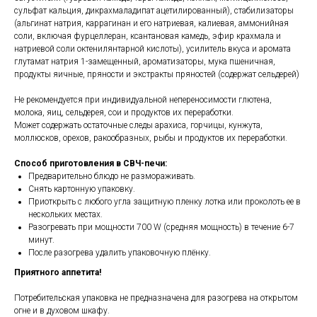
сульфат кальция, дикрахмаладипат ацетилированный), стабилизаторы
(альгинат натрия, каррагинан и его натриевая, калиевая, аммонийная
соли, включая фурцеллеран, ксантановая камедь, эфир крахмала и
натриевой соли октенилянтарной кислоты), усилитель вкуса и аромата
глутамат натрия 1-замещенный, ароматизаторы, мука пшеничная,
продукты яичные, пряности и экстракты пряностей (содержат сельдерей)
Не рекомендуется при индивидуальной непереносимости глютена,
молока, яиц, сельдерея, сои и продуктов их переработки.
Может содержать остаточные следы арахиса, горчицы, кунжута,
моллюсков, орехов, ракообразных, рыбы и продуктов их переработки.
Способ приготовления в СВЧ-печи:
Предварительно блюдо не размораживать.
Снять картонную упаковку.
Приоткрыть с любого угла защитную пленку лотка или проколоть ее в
нескольких местах.
Разогревать при мощности 700 W (средняя мощность) в течение 6-7
минут.
После разогрева удалить упаковочную плёнку.
Приятного аппетита!
Потребительская упаковка не предназначена для разогрева на открытом
огне и в духовом шкафу.