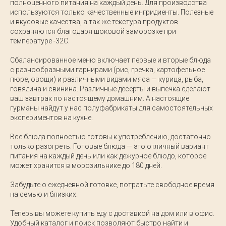
полноценного питания на каждый день. Для производства
используются только качественные ингридиенты. Полезные
и вкусовые качества, а так же текстура продуктов
сохраняются благодаря шоковой заморозке при
температуре -32С.
Сбалансированное меню включает первые и вторые блюда
с разнообразными гарнирами (рис, гречка, картофельное
пюре, овощи) и различными видами мяса — курица, рыба,
говядина и свинина. Различные десерты и выпечка сделают
ваш завтрак по настоящему домашним. А настоящие
гурманы найдут у нас полуфабрикаты для самостоятельных
экспериментов на кухне.
Все блюда полностью готовы к употреблению, достаточно
только разогреть. Готовые блюда — это отличный вариант
питания на каждый день или как дежурное блюдо, которое
может хранится в морозильнике до 180 дней.
Забудьте о ежедневной готовке, потратьте свободное время
на семью и близких.
Теперь вы можете купить еду с доставкой на дом или в офис.
Удобный каталог и поиск позволяют быстро найти и