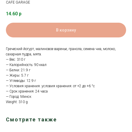
CAFE GARAGE
14.60
р
В корзину
Греческий йогурт, малиновое варенье, гранола, семена чиа, молоко,
сахарная пудра, мята.
— Вес: 310 г
— Калорийность: 90 ккал
— Белки: 21.9 г
— Жиры: 5.7 г
— Углеводы: 12.9 г
— Условия хранения: условия хранения: от +2 до +6 °с
— Срок хранения: 24 часа
— Город: Минск
Weight: 310 g
Смотрите также